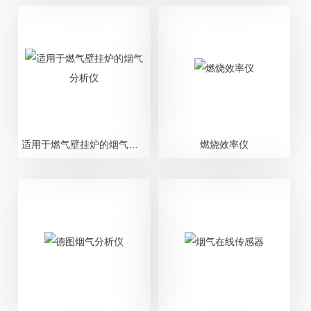
适用于燃气壁挂炉的烟气分析仪
燃烧效率仪