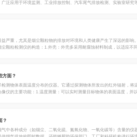
。广泛应用于环境监测、工业排放控制、汽车尾气排放检测、实验室研究等
氮氧化物分析技术之一。其基本原理是将氮氧化物与试剂发生化学反应，产
日益严重，尤其是烟尘颗粒物的排放对环境和人类健康产生了深远的影响
烟尘颗粒检测仪的构造：1.外壳：外壳多采用耐腐蚀材料制成，以适应不
感器，通常采用激光散射原理或光电原理进行颗粒物的检测。根据检测原理
些方面？
术检测物体表面温度分布的仪器。它通过探测物体所发出的红外辐射，将
像仪的主要功能：1.温度测量：可以实时测量目标物体的表面温度，并以
却不良等，有助于提前发现潜在故障。3.数据记录与分析：一些型号支持
面？
烟气中各种成分（如烟尘、二氧化硫、氮氧化物、一氧化碳等）含量的仪
提供烟气排放的即时数据，还能够帮助环保部门、工厂和科研机构进行环境