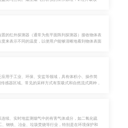
发射红外光，测量其通过样气后的强度变化，进而计算气体
内置的红外探测器（通常为焦平面阵列探测器）接收物体表
灰度来表示不同的温度，以便用户能够清晰地看到物体表面
测器通过热电效应将红外辐射转化为电信号，而焦平面阵列
泛应用于工业、环保、安监等领域，具有体积小、操作简
到传感器区域。常见的采样方式有泵吸式和自然流式两种，
主要用来检测不同气体的浓度。常见的气体传感器有催化燃
以连续、实时地监测烟气中的有害气体成分，如二氧化硫
化工、钢铁、冶金、垃圾焚烧等行业，特别是在环境保护和