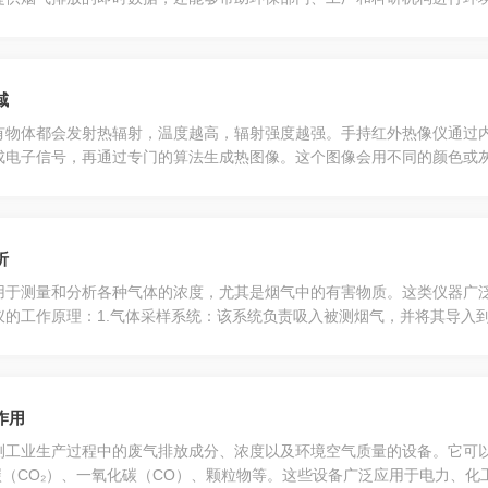
O、SO₂等。不同气体在不同波长的红外光下有特定的吸收峰，仪器通过
域
有物体都会发射热辐射，温度越高，辐射强度越强。手持红外热像仪通过
成电子信号，再通过专门的算法生成热图像。这个图像会用不同的颜色或
器，它通常分为两种类型：热电堆探测器和焦平面阵列探测器。热电堆探
析
用于测量和分析各种气体的浓度，尤其是烟气中的有害物质。这类仪器广
仪的工作原理：1.气体采样系统：该系统负责吸入被测烟气，并将其导入
用于低浓度气体的测量。2.气体传感器：这是烟气检测仪最重要的部分，
作用
测工业生产过程中的废气排放成分、浓度以及环境空气质量的设备。它可
化碳（CO₂）、一氧化碳（CO）、颗粒物等。这些设备广泛应用于电力、