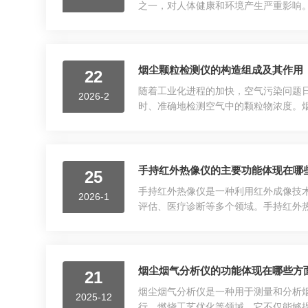
之一，对人体健康和环境产生严重影响
（CLD）化学发光法是目前最常见的
的光强来确定氮氧化物的浓度。...
烟尘颗粒检测仪的构造组成及其作用
22
随着工业化进程的加快，空气污染问题
2026-2
时、准确地检测空气中的颗粒物浓度。
元件的安全。2.传感器：核心部件是传
显示屏：大多数配有液晶显示...
手持红外热像仪的主要功能体现在哪
25
手持红外热像仪是一种利用红外成像技
2026-1
评估、医疗诊断等多个领域。手持红外热
效识别设备运行中的热异常，如过热、冷
警：可设定温度阈值，当测...
烟尘烟气分析仪的功能体现在哪些方
21
烟尘烟气分析仪是一种用于测量和分析
2025-12
行、燃烧工艺优化等领域。它不仅能够