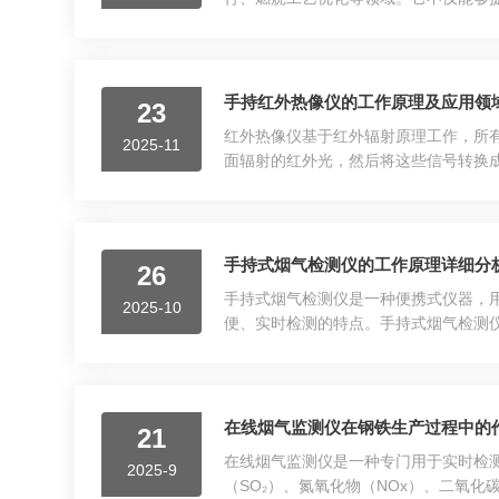
法：主要用于测量气体成分如CO₂、C
的浓度。2.紫外吸收法：主要...
手持红外热像仪的工作原理及应用领
23
红外热像仪基于红外辐射原理工作，所
2025-11
面辐射的红外光，然后将这些信号转换
温度的分布情况。核心部分是红外探测
探测器则通过对红外辐射的空间分...
手持式烟气检测仪的工作原理详细分
26
手持式烟气检测仪是一种便携式仪器，
2025-10
便、实时检测的特点。手持式烟气检测
前者适用于高浓度气体的测量，后者适
烧式传感器、电化学式传感器、...
在线烟气监测仪在钢铁生产过程中的
21
在线烟气监测仪是一种专门用于实时检
2025-9
（SO₂）、氮氧化物（NOx）、二氧