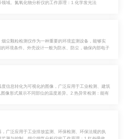
领域。氮氧化物分析仪的工作原理：1.化学发光法
生激发态的分子，然后通过测量激发态分子返回基态时释放
。烟尘颗粒检测仪作为一种重要的环境监测设备，能够实
同的环境条件。外壳设计一般为防水、防尘，确保内部电子
的不同，传感器可分为激光颗粒计数器和光敏电阻等。3.
温度信息转化为可视化的图像，广泛应用于工业检测、建筑
图像形式展示不同部位的温度差异。2.热异常检测：能有
数据存储与导出，便于后续分析和报告生成。4.温度报
器，广泛应用于工业排放监测、环保检测、环保法规的执
监测与控制。烟尘烟气分析仪的工作原理：1.红外吸收