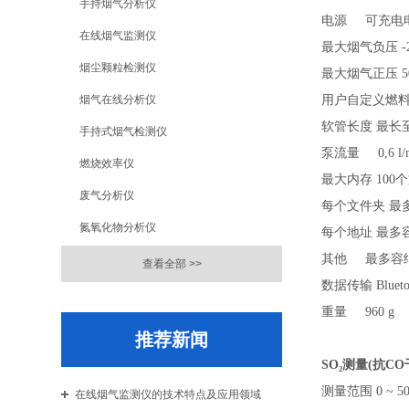
手持烟气分析仪
电源
可充电
在线烟气监测仪
最大烟气负压
-
烟尘颗粒检测仪
最大烟气正压
5
烟气在线分析仪
用户自定义燃
软管长度
最长
手持式烟气检测仪
泵流量
0,6 
燃烧效率仪
最大内存
100
废气分析仪
每个文件夹
最
氮氧化物分析仪
每个地址
最多
其他
最多容
查看全部 >>
数据传输
Blue
重量
960 g
推荐新闻
SO
₂
测量
(抗CO
测量范围
0 ~ 5
在线烟气监测仪的技术特点及应用领域