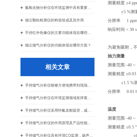
测量精度
±4 pp
氮氧化物分析仪在环境监测中具有重要作用
±5 %测
烟尘颗粒检测仪的构造组成及其作用
分辨率
1 pp
响应时间
< 30 s
手持红外热像仪的主要功能体现在哪些方面？
烟尘烟气分析仪的功能体现在哪些方面？
为避免吸附，
抽力测量
测量范围
-40 ~
相关文章
测量精度
±0.03
±1.5 
手持烟气分析仪能够方便地携带到现场进行烟气检测
分辨率
0.01 
手持烟气分析仪在环境监测领域发挥着重要作用
温度
手持烟气分析仪采用特氟龙耐硫管，减少烟气吸附
测量范围
-40 ~
手持烟气分析仪的作用原理及产品性能特点介绍
测量精度
±0.5 
手持烟气分析仪具有环境CO监测，扬声器报警功能
±