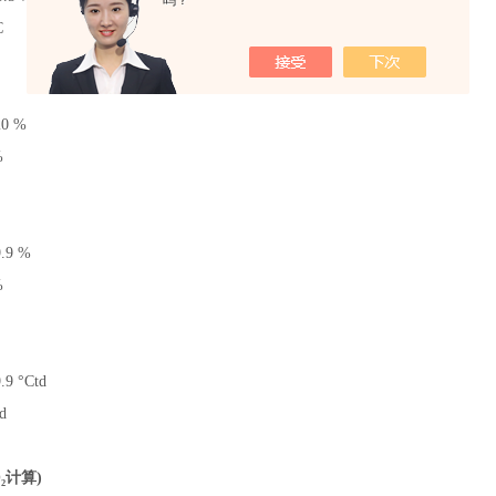
吗？
C
20 %
%
9.9 %
%
9.9 °Ctd
td
O
₂
计算
)