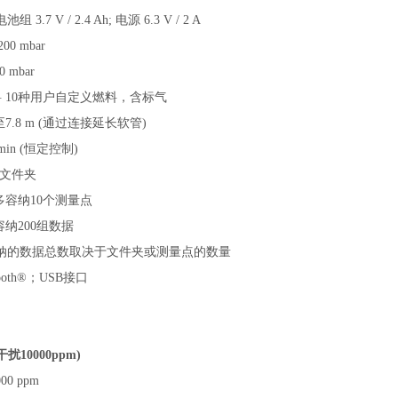
电池组
3.7 V / 2.4 Ah; 电源 6.3 V / 2 A
200 mbar
0 mbar
料
10种用户自定义燃料，含标气
至
7.8 m (通过连接延长软管)
l/min (恒定控制)
个文件夹
多容纳
10个测量点
容纳
200组数据
纳的数据总数取决于文件夹或测量点的数量
tooth®；USB接口
干扰10000ppm)
000 ppm