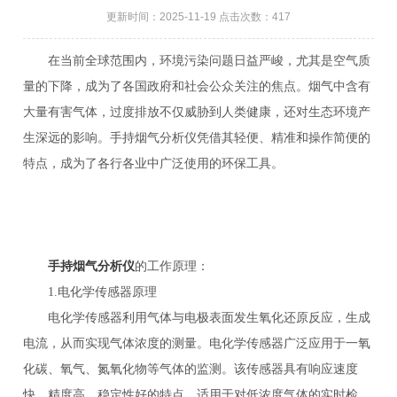
更新时间：2025-11-19 点击次数：417
在当前全球范围内，环境污染问题日益严峻，尤其是空气质
量的下降，成为了各国政府和社会公众关注的焦点。烟气中含有
大量有害气体，过度排放不仅威胁到人类健康，还对生态环境产
生深远的影响。手持烟气分析仪凭借其轻便、精准和操作简便的
特点，成为了各行各业中广泛使用的环保工具。
手持烟气分析仪
的工作原理：
1.电化学传感器原理
电化学传感器利用气体与电极表面发生氧化还原反应，生成
电流，从而实现气体浓度的测量。电化学传感器广泛应用于一氧
化碳、氧气、氮氧化物等气体的监测。该传感器具有响应速度
快、精度高、稳定性好的特点，适用于对低浓度气体的实时检