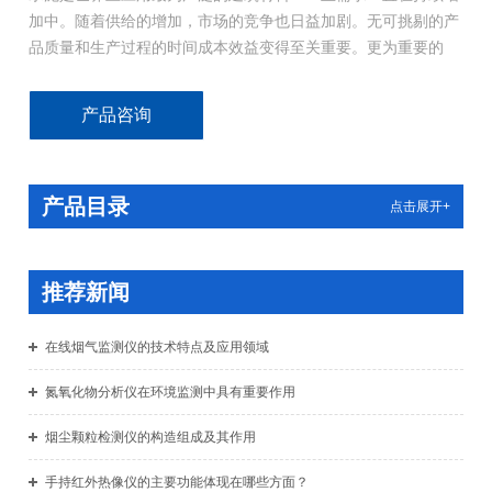
加中。随着供给的增加，市场的竞争也日益加剧。无可挑剔的产
品质量和生产过程的时间成本效益变得至关重要。更为重要的
是，还有诸多的环境保护法规需要遵守。
所以，运用先进的测量技术，比如使用水泥厂专用烟气分析仪，
产品咨询
进行测量分析是必要的。
在水泥生产过程中，主要有三个环节需要对发生的排放情况进行
产品目录
监测和分析。
点击展开+
推荐新闻
在线烟气监测仪的技术特点及应用领域
氮氧化物分析仪在环境监测中具有重要作用
烟尘颗粒检测仪的构造组成及其作用
手持红外热像仪的主要功能体现在哪些方面？