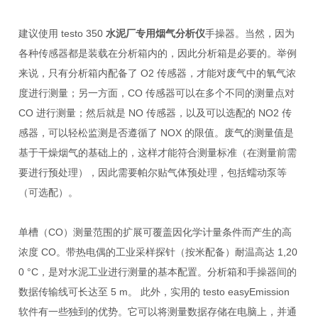
建议使用
testo 350
水泥厂专用烟气分析仪
手操器。当然，因为
各种传感器都是装载在分析箱内的，因此分析箱是必要的。举例
来说，只有分析箱内配备了
O2
传感器，才能对废气中的氧气浓
度进行测量；另一方面，
CO
传感器可以在多个不同的测量点对
CO
进行测量；然后就是
NO
传感器，以及可以选配的
NO2
传
感器，可以轻松监测是否遵循了
NOX
的限值。废气的测量值是
基于干燥烟气的基础上的，这样才能符合测量标准（在测量前需
要进行预处理），因此需要帕尔贴气体预处理，包括蠕动泵等
（可选配）。
单槽（
CO
）测量范围的扩展可覆盖因化学计量条件而产生的高
浓度
CO
。带热电偶的工业采样探针（按米配备）耐温高达
1,20
0 °C
，是对水泥工业进行测量的基本配置。分析箱和手操器间的
数据传输线可长达至
5 m
。 此外，实用的
testo easyEmission
软件有一些独到的优势。它可以将测量数据存储在电脑上，并通