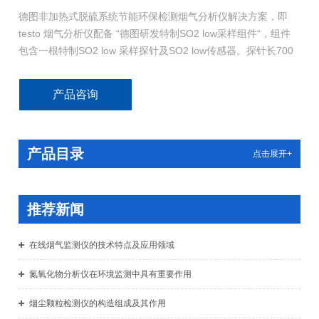
德图非加热式脱硫系统节能环保检测烟气分析仪解决方案，即
testo 烟气分析仪配备 “德图研发特制SO2 low采样组件“，组件
包含一根特制SO2 low 采样探针及SO2 low传感器。探针长700
mm，长度及重量与普通探针基本一致，标配2.2m耐硫采样管，
最高耐温 +200℃； SO2 low传感器装配在仪器内，拥有的精
产品咨询
度；极大地简化了高湿低硫环境下SO2气体的测量。
产品目录
点击展开+
推荐新闻
在线烟气监测仪的技术特点及应用领域
氮氧化物分析仪在环境监测中具有重要作用
烟尘颗粒检测仪的构造组成及其作用