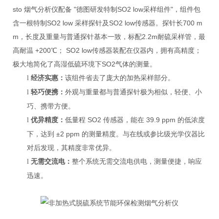
sto
烟气分析仪配备
"
德图研发特制
SO2 low
采样组件
"
，组件包
含一根特制
SO2 low
采样探针及
SO2 low
传感器。探针长
700 m
m
，长度及重量与普通探针基本一致，标配
2.2m
耐硫采样管，最
高耐温
+200℃
；
SO2 low
传感器装配在仪器内，拥有高精度；
极大地简化了高湿低硫环境下
SO2
气体的测量。
经济实惠：
该组件省去了庞大的加热采样部分。
l
轻巧便携：
外观与重量都与普通探针极为相似，轻便、小
l
巧、携带方便。
优异精度：
低量程
SO2
传感器，能在
39.9 ppm
的低浓度
l
下，达到
±2 ppm
的测量精度。与在线或参比级光学仪器比
对后发现，其精度非常优异。
无需交流电：
整个系统无需交流电供电，测量便捷，响应
l
迅速。