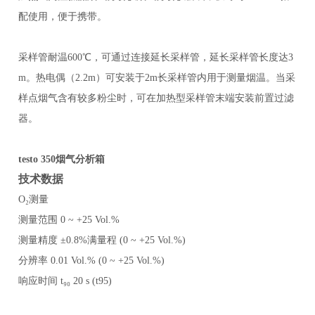
配使用，便于携带。
采样管耐温
600℃，可通过连接延长采样管，延长采样管长度达3
m。热电偶（2.2m）可安装于2m长采样管内用于测量烟温。当采
样点烟气含有较多粉尘时，可在加热型采样管末端安装前置过滤
器。
testo 350
烟气分析箱
技术数据
O
₂
测量
测量范围
0 ~ +25 Vol.%
测量精度
±0.8%满量程 (0 ~ +25 Vol.%)
分辨率
0.01 Vol.% (0 ~ +25 Vol.%)
响应时间
t
₉₀
20 s (t95)