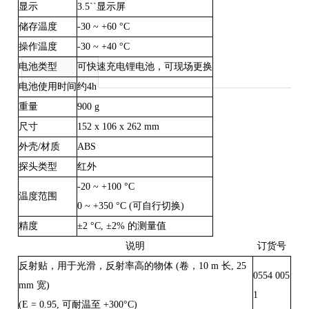
显示
3.5``显示屏
储存温度
-30 ~ +60 °C
操作温度
-30 ~ +40 °C
电池类型
可快速充电锂电池，可现场更换
电池使用时间
约4h
重量
900 g
尺寸
152 x 106 x 262 mm
外壳/材质
ABS
探头类型
红外
-20 ~ +100 °C
温度范围
0 ~ +350 °C (可自行切换)
精度
±2 °C, ±2% 的测量值
说明
订货号
反射贴，用于光滑，反射率高的物体 (卷，10 m 长, 25
0554 005
mm 宽)
1
(E = 0.95, 可耐温至 +300°C)