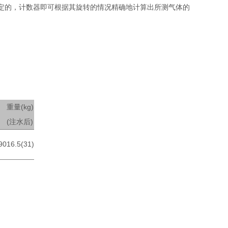
定的，计数器即可根据其旋转的情况精确地计算出所测气体的
重量(kg)
(注水后)
90
16.5(31)