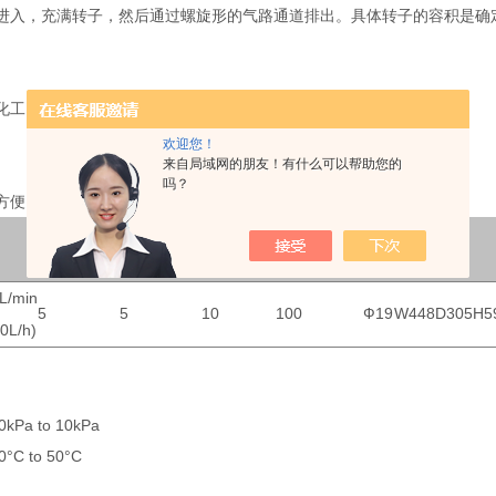
进入，充满转子，然后通过螺旋形的气路通道排出。具体转子的容积是确
化工、石化等腐蚀性气体
欢迎您！
来自局域网的朋友！有什么可以帮助您的
吗？
方便自动控制。
接口
外形尺寸
转子容积(L)
每转读数(L)
分辨率(ml)
脉冲率(ml/p)
直径
(mm)
L/min
5
5
10
100
Ф19
W448D305H5
0L/h)
Pa to 10kPa
C to 50°C