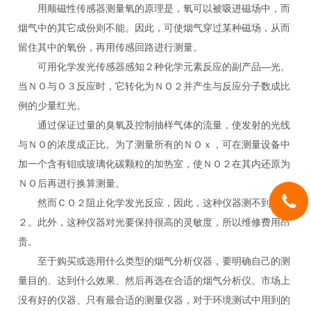
用顺磁性传感器测量氧的原理是，氧可以被吸进磁场中，而
烟气中的其它成份则不能。因此，可使烟气穿过某种磁场，从而
留住其中的氧份，再用传感回路进行测量。
可用化学发光传感器感知２种化学元素反应的副产品—光。
当ＮＯ与Ｏ３反应时，它转化为ＮＯ２并产生与反应分子数成比
例的少量红光。
通过保证过量的臭氧及控制抽样气体的流量，使发射的光线
与ＮＯ的浓度成正比。为了测量所有的ＮＯｘ，可在测量设备中
加一个含有钼或玻璃化碳颗粒的加热室，使ＮＯ２在其内还原为
ＮＯ后再进行换算测量。
然而ＣＯ２阻止化学发光反应，因此，这种仪器测不到ＣＯ
２。此外，这种仪器对光要保持很高的灵敏度，所以维修费用昂
贵。
至于购买或选用什么类型的烟气分析仪器，要明确自己的测
量目的、达到什么效果、然后再选在合适的烟气分析仪。市场上
没有好的仪器、只有最合适的测量仪器，对于环境测试中用到的