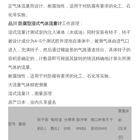
定气体流量而设计。耐腐蚀性，适用于对防腐有要求的化工、石
化等实验。
品川 防腐型湿式气体流量计
工作原理：
湿式流量计测试室内注入液体（水或油）同时安装有转子，转子
被设计成分为4~5个测试腔并浸泡在液体中。被测气体由进气口
进入，充满转子，然后通过螺旋形的气路通道排出。具体转子的
容积是确定的，计数器即可根据其旋转的情况精确地计算出所测
气体的流量。
耐腐蚀性，适用于对防腐有要求的化工、石化等实验。
大流量气体精密测量
湿式流量计，测量原理
原产日本，业内久享盛名
重量(k
转子容
每转读
分辨率
脉冲率
接口
外形尺寸
g)
型号
量程
积(L)
数(L)
(ml)
(ml/p)
直径
(mm)
(注水
后)