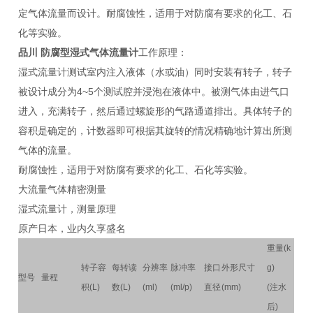
定气体流量而设计。耐腐蚀性，适用于对防腐有要求的化工、石
化等实验。
品川 防腐型湿式气体流量计
工作原理：
湿式流量计测试室内注入液体（水或油）同时安装有转子，转子
被设计成分为4~5个测试腔并浸泡在液体中。被测气体由进气口
进入，充满转子，然后通过螺旋形的气路通道排出。具体转子的
容积是确定的，计数器即可根据其旋转的情况精确地计算出所测
气体的流量。
耐腐蚀性，适用于对防腐有要求的化工、石化等实验。
大流量气体精密测量
湿式流量计，测量原理
原产日本，业内久享盛名
重量(k
转子容
每转读
分辨率
脉冲率
接口
外形尺寸
g)
型号
量程
积(L)
数(L)
(ml)
(ml/p)
直径
(mm)
(注水
后)