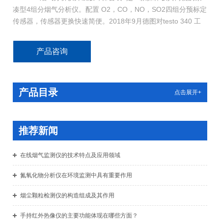
凑型4组分烟气分析仪。配置 O2，CO，NO，SO2四组分预标定
传感器，传感器更换快速简便。2018年9月德图对testo 340 工
业烟气分析仪进行了升级，仪器可选配新型抗干扰 SO2 传感
器，准确测量在高达 10000ppm 一氧化碳浓度下的 SO2 。同时
产品咨询
仪器将配备中文版的操作固件，并开放蓝牙通讯功能。
产品目录
点击展开+
推荐新闻
在线烟气监测仪的技术特点及应用领域
氮氧化物分析仪在环境监测中具有重要作用
烟尘颗粒检测仪的构造组成及其作用
手持红外热像仪的主要功能体现在哪些方面？