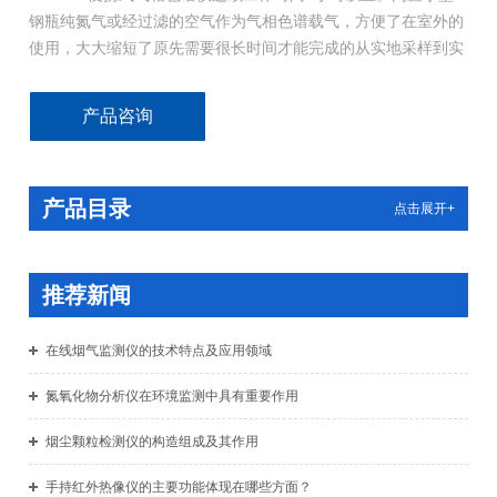
钢瓶纯氮气或经过滤的空气作为气相色谱载气，方便了在室外的
使用，大大缩短了原先需要很长时间才能完成的从实地采样到实
验室的分析工作。高灵敏度的PID检测器省去了对低浓度样品的
预浓缩步骤，减少了在预浓缩过程中引入的误差。
产品咨询
产品目录
点击展开+
推荐新闻
在线烟气监测仪的技术特点及应用领域
氮氧化物分析仪在环境监测中具有重要作用
烟尘颗粒检测仪的构造组成及其作用
手持红外热像仪的主要功能体现在哪些方面？