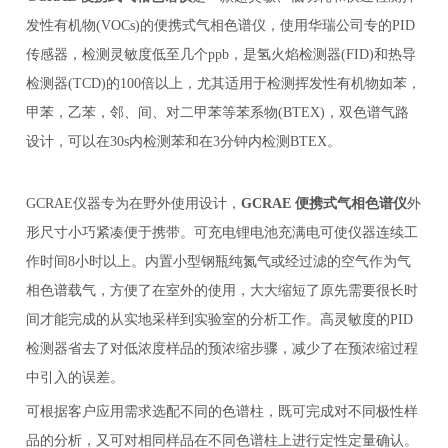
发性有机物
(VOCs)的便携式气相色谱仪，使用华瑞公司专的PID
传感器，检测灵敏度低至几个ppb，是氢火焰检测器(FID)和热导
检测器(TCD)的100倍以上，尤其适用于检测挥发性有机物如苯，
甲苯，乙苯，邻、间、对二甲苯等苯系物(BTEX)，双色谱气路
设计，可以在30s内检测苯和在3分钟内检测BTEX。
GCRAE仪器专为在野外使用设计，
GCRAE 便携式气相色谱仪
外
形尺寸小巧紧凑便于携带。可充电锂电池充满电可使仪器连续工
作时间
8小时以上。内置小型钢瓶纯氮气或经过滤的空气作为气
相色谱载气，方便了在室外的使用，大大缩短了原先需要很长时
间才能完成的从实地采样到实验室的分析工作。高灵敏度的PID
检测器省去了对低浓度样品的预浓缩步骤，减少了在预浓缩过程
中引入的误差。
可根据客户应用需求选配不同的色谱柱，既可完成对不同极性样
品的分析，又可对相同样品在不同色谱柱上进行定性定量确认。