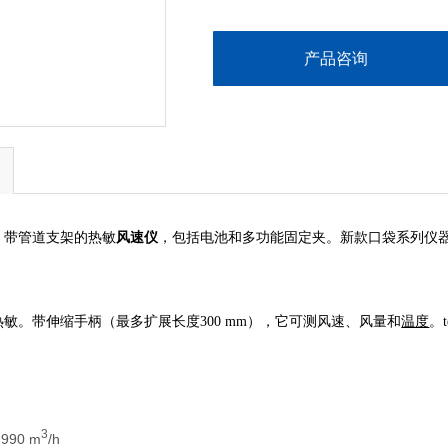
产品咨询
，带管道支架的热敏
风速仪
，包括电池和多功能固定夹。新款口袋系列仪
5是一款热敏。带伸缩手柄（最多扩展长度300 mm），它可测风速、风量和
温度
。
3
990 m
/h