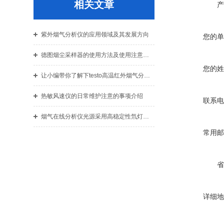
相关文章
产
紫外烟气分析仪的应用领域及其发展方向
您的单
德图烟尘采样器的使用方法及使用注意事项
您的姓
让小编带你了解下testo高温红外烟气分析仪仪器检测的原理
热敏风速仪的日常维护注意的事项介绍
联系电
烟气在线分析仪光源采用高稳定性氘灯，具有良好的稳定性
常用邮
省
详细地