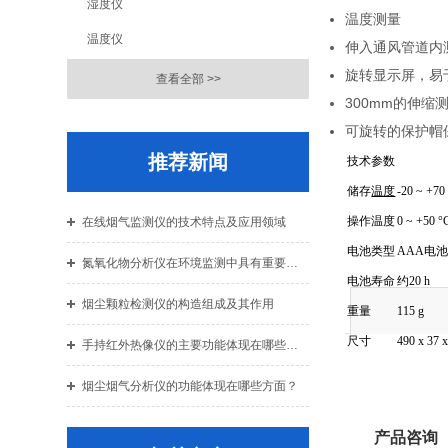
湿度仪
温度测量
温度仪
伸入通风管道内
旋转显示屏，易
查看全部 >>
300mm的伸缩
可旋转的保护帽保
推荐新闻
技术参数
储存
温度
-20 ~ +70
操作温度
0 ~ +50 °
在线烟气监测仪的技术特点及应用领域
电池类型
AAA电
氮氧化物分析仪在环境监测中具有重要作用
电池寿命
约20 h
烟尘颗粒检测仪的构造组成及其作用
重量
115 g
尺寸
490 x 37 
手持红外热像仪的主要功能体现在哪些方面？
烟尘烟气分析仪的功能体现在哪些方面？
产品咨询