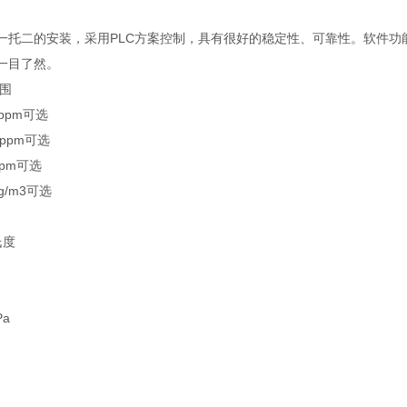
一托二的安装，采用PLC方案控制，具有很好的稳定性、可靠性。软件功
一目了然。
范围
0ppm可选
0ppm可选
ppm可选
g/m3可选
氏度
s
Pa