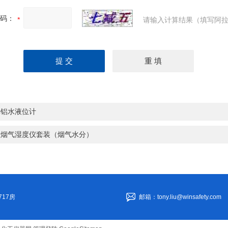
码：
请输入计算结果（填写阿拉
光铝水液位计
温烟气湿度仪套装（烟气水分）
17房
邮箱：tony.liu@winsafety.com