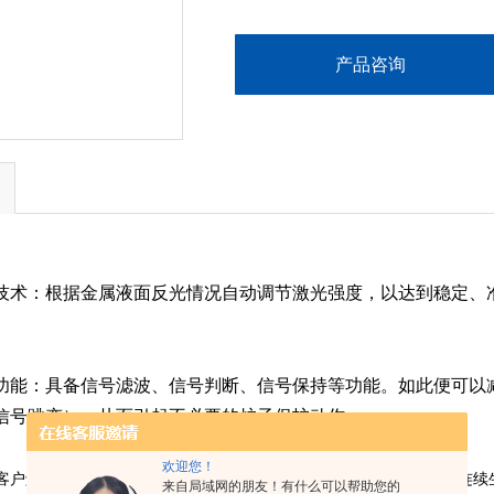
产品咨询
技术：根据金属液面反光情况自动调节激光强度，以达到稳定、
功能：具备信号滤波、信号判断、信号保持等功能。如此便可以
信号跳变），从而引起不必要的炉子保护动作。
欢迎您！
客户解决生产过程中镜头脏污的问题，保护激光镜头。有利于
稳定、连续
来自局域网的朋友！有什么可以帮助您的