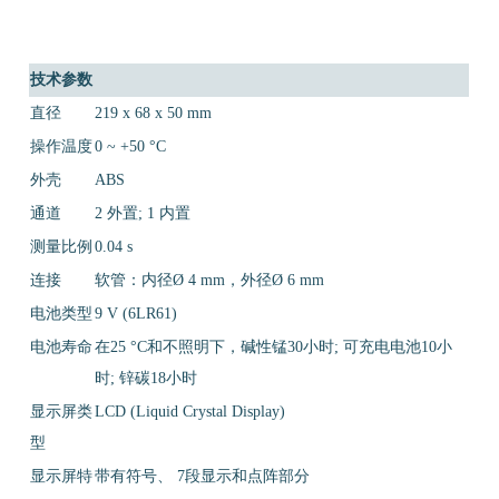
技术参数
直径
219 x 68 x 50 mm
操作温度
0 ~ +50 °C
外壳
ABS
通道
2 外置; 1 内置
测量比例
0.04 s
连接
软管：内径Ø 4 mm，外径Ø 6 mm
电池类型
9 V (6LR61)
电池寿命
在25 °C和不照明下，碱性锰30小时; 可充电电池10小
时; 锌碳18小时
显示屏类
LCD (Liquid Crystal Display)
型
显示屏特
带有符号、 7段显示和点阵部分