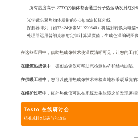
所有温度高于-273℃的物体都会通过分子热运动发射红
光学镜头聚焦物体发射的8~14μm波长红外线
探测器阵列（如32×24像素MLX90640）将辐射转换为电信
处理器运用普朗克辐射定律计算温度值，生成色温编码图
在这些应用中，借助热成像技术使温度清晰可见，让您的工作
在建筑热成像
中，德图热像仪可帮助您检测热桥和结构缺陷。
在供暖工程中
，您可以使用热成像技术来检查地板采暖系统的
在维护过程中
，红外热像仪可以在系统发生故障之前发现磨损
Testo 在线研讨会
精准减排&低碳节能改造