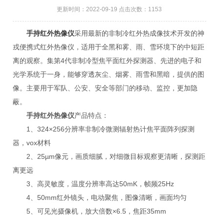
更新时间：2022-09-19 点击次数：1153
手持红外热像仪
采用最新的非制冷红外热成像技术开发的神
戎便携式红外热像仪，适用于全黑和雾、雨、雪环境下的中短距
离的观察。集第4代非制冷型焦平面红外探测器、先进的电子和
光学系统于一身，能够穿透灰尘、烟雾、雨雪和黑暗，提供的图
像。主要用于军队、公安、安全等部门的移动、监控，更加隐
蔽。
手持红外热像仪
产品特点：
1、324×256分辨率非制冷微测辐射热计焦平面阵列探测
器，vox材料
2、25µm像元，画质细腻，对细微目标观察更清晰，探测距
离更远
3、高灵敏度，温度分辨率高达50mK，帧频25Hz
4、50mm红外镜头，电动聚焦，图像清晰，画面均匀
5、可见光摄像机，放大倍数×6.5，焦距35mm