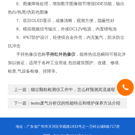
6、图像降噪处理，增加数字图像细节增强DDE功能，输出
热白/热黑/伪彩色图像
7、双目OLED显示，成像清晰，观测方便，隐蔽性好
8、模拟视频信号输出，外接DC12V电源，内置锂电池
9、IP67防护设计，轻便镁合金外壳，内充氮气，防水防尘
抗冲击
手持热像仪也称
手持红外热像仪
，能将热信息瞬间可视化并
加以验证，适用于各种工业用途,包括建筑围护、改建、修缮、
检查,气设备检修、排障等。
上一篇：
烟尘颗粒检测仪工作中，怎么样预测其流速呢
下一篇：
testo废气分析仪的性能特点和维护保养方法介绍
地址：广东省广州市天河区华观路1933号之一万科云城B栋717房