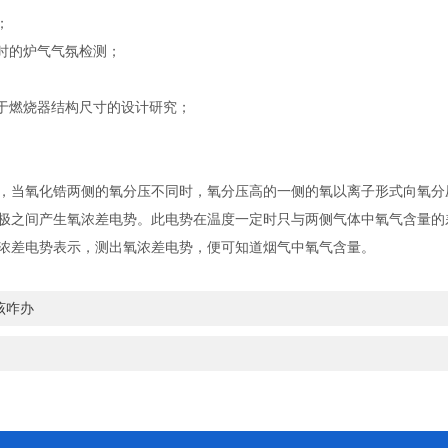
；
时的炉气气氛检测；
于燃烧器结构尺寸的设计研究；
，当氧化锆两侧的氧分压不同时，氧分压高的一侧的氧以离子形式向氧分
极之间产生氧浓差电势。此电势在温度一定时只与两侧气体中氧气含量的
浓差电势表示，测出氧浓差电势，便可知道烟气中氧气含量。
该咋办