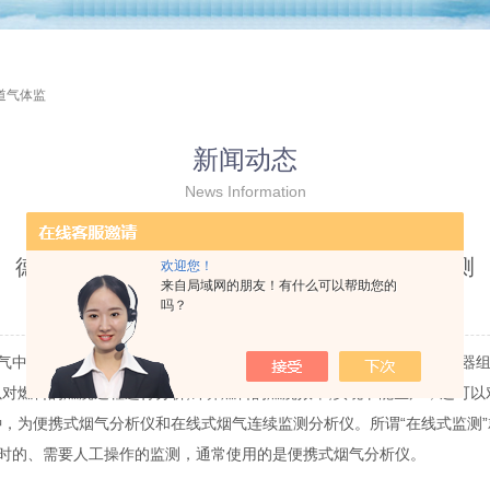
道气体监
新闻动态
News Information
德图烟气分析仪用于燃烧控制室的烟道气体监测
欢迎您！
来自局域网的朋友！有什么可以帮助您的
吗？
更新时间：2022-06-20 点击次数：1172
中污染气体成分的仪器,一般由红外、化学发光、电化学等多种传感器组成,主
可以对燃料的燃烧过程进行分析,计算燃料的燃烧效率,实现节能生产；还可以对
种，为便携式烟气分析仪和在线式烟气连续监测分析仪。所谓“在线式监测
时的、需要人工操作的监测，通常使用的是便携式烟气分析仪。