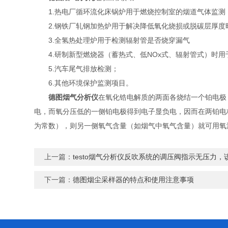
1.热电厂循环流化床锅炉用于燃烧控制室的烟道气体监测
2.钢铁厂轧钢加热炉用于解决降低氧化烧损或脱碳层厚度
3.全氢热处理炉用于检测辐射管是否烧穿漏气
4.研制新型燃烧器（蓄热式、低NOx式、辐射管式）时用
5.汽车尾气排放检测；
6.其他环境保护监测项目。
德图烟气分析仪
在氧化锆电解质的两面各烧结一个铂电极
电，而氧分压低的一侧铂电极得到电子显负电，因而在两铂电
为常数），则另一侧氧气含量（如烟气中氧气含量）就可用氧
上一篇：
testo烟气分析仪反吹系统的调压阀指示无压力，
下一篇：
德图烟尘采样器的特点和使用注意事项