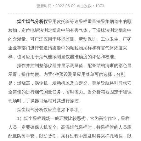
更新时间：2022-06-09 点击次数：1073
烟尘烟气分析仪
采用皮托管等速采样重量法采集烟道中的颗
粒物，定位电解法测定烟道中的有害气体，干湿球法测定烟道中
的含湿量。可广泛应用于环境监测、劳动保护、工业卫生、厂矿
企业等部门进行管道污染源中的颗粒物采样和有害气体浓度采
样，也可应用于烟气连续测量仪器准确度的评估和校准。
操作并控制整部仪器并显示测量值。配备结构清晰的彩色显
示屏，操作简便。内置4种预设测量应用菜单可供选择，分别
是：燃烧器，涡轮机，发动机以及自定义。菜单导航将引导您安
全简便的进行烟气测量任务，省时省力。当分析箱被固定于测试
现场时，手操器可远程对其进行操控。
烟尘烟气分析仪应注意如下事项：
1）烟尘采样现场一般环境比较恶劣，常为高空作业，采样
人员一定要确保人机安全。高温烟气采样时，持采样管的人员应
配戴防烫手套，以防烫伤。采样过程中应及时将采样孔堵住，以