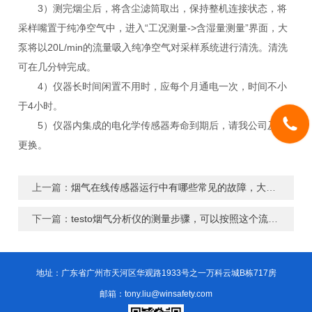
3）测完烟尘后，将含尘滤筒取出，保持整机连接状态，将
采样嘴置于纯净空气中，进入“工况测量->含湿量测量”界面，大
泵将以20L/min的流量吸入纯净空气对采样系统进行清洗。清洗
可在几分钟完成。
4）仪器长时间闲置不用时，应每个月通电一次，时间不小
于4小时。
5）仪器内集成的电化学传感器寿命到期后，请我公司及时
更换。
上一篇：
烟气在线传感器运行中有哪些常见的故障，大致的有以下几种
下一篇：
testo烟气分析仪的测量步骤，可以按照这个流程来操作
地址：广东省广州市天河区华观路1933号之一万科云城B栋717房
邮箱：tony.liu@winsafety.com