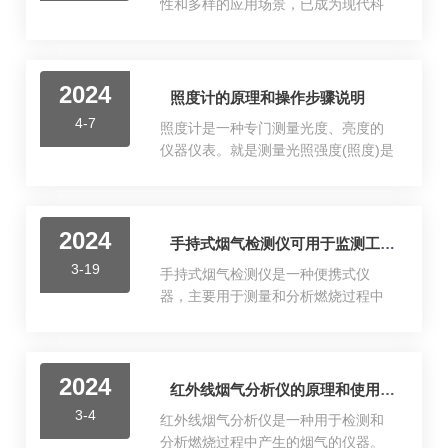
性和多样的应用场景，已成为现代科
技中的一部分。它不仅提高了工作效
率和安全性，还通过精确的温度控制
和预防性维护，为用户带来了显著的
2024
经济和社会效益。手持红外热像仪的
照度计的原理和操作步骤说明
工作原理：1.红外辐射检测：所有物体
4-7
照度计是一种专门测量光度、亮度的
都会根据其温度发射红外辐射。红外
仪器仪表。就是测量光照强度(照度)是
热像仪通过内置的红外传感器捕捉这
物体被照明的程度，也即物体表面所
些辐射信号，信号的强度依赖于物体
得到的光通量与被照面积之比。照度
的温度和发射率。2.信号转换与处理：
计通常是由硒光电池或硅光电池和微
捕获的红外辐射随后被转换成电信
2024
安表组成。测量原理：光电池是把光
手持式烟气检测仪可用于监测工业排放是否符合环保标准
号，这些信号经过放大和处理，最终
能直接转换成电能的光电元件。当光
转换为可以被肉眼识别的热图像。这
3-19
手持式烟气检测仪是一种便携式仪
线射到硒光电池表面时，入射光透过
些图像通常按照颜色编码，以...
器，主要用于测量和分析燃烧过程中
金属薄膜到达半导体硒层和金属薄膜
产生的烟气成分，如二氧化碳(CO2)、
的分界面上，在界面上产生光电效
一氧化碳(CO)、氧气(O2)、氮氧化物
应。产生的光生电流的大小与光电池
(NOx)、硫化氢(H2S)等。这些气体的
受光表面上的照度有一定的比例关
2024
浓度是评估燃烧效率、环境保护和工
红外线烟气分析仪的原理和使用注意事项
系。这时如果接上外电路，就会有电
作场所安全的重要指标。广泛应用于
流通过，电流值从以勒克斯(Lx)为刻度
3-4
红外线烟气分析仪是一种用于检测和
工业锅炉、内燃机排放、家庭供暖系
的微安表上指示出来。光电流...
分析燃烧过程中产生的烟气的仪器。