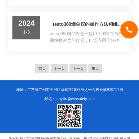
捉物体发出的红外辐射，并将其转化
时被吸收的程度来计算颗粒物的质量
为可见图像，让我们能够看到热量的
浓度。微量振荡天平法则是通过测量
分布情况。红外热像仪具有哪些优
颗粒物沉积在振荡天平上引起的频率
2024
点？1.测量速度快，因为红外探测器通
testo380烟尘仪的操作方法和维护保养方式
变化来确定颗粒物的质量。广泛应用
过物体表面发射的红外辐射能来测得
于环境保护、工业生产、室内空气质
1-3
testo380烟尘仪是一款用于测量空气中
物体表面的温度，所以响应极快，能
量监测等领域，对于评...
颗粒物浓度的仪器，广泛应用于各种
测得迅速变化的温度场。2.非接触性，
环境监测、工业生产和室内空气质量
拍摄红外图片时，红外摄像仪与被测
检测等领域。凭借其高精度、实时监
物体是保持一定的距离的，对被测温
测、便携式设计等优点，在环境监
度场没有干扰，操作安全、方便。3.测
测、工业生产、室内空气质量检测等
首页
上一页
下一页
末页
量结果直观形象，热像图以彩色或黑
领域具有广泛的应用前景。testo380烟
白的图像形式对结果进行输出，从图
尘仪的特点：1.高精度：采用先进的激
上可以方便地读取各点的...
光散射原理，能够准确测量空气中颗
地址：广东省广州市天河区华观路1933号之一万科云城B栋717房
粒物的浓度，测量范围广，精度高。2.
邮箱：tony.liu@winsafety.com
实时监测：可以实时监测空气中颗粒
物的浓度，为用户提供及时、准确的
数据支持。3.便携式设计：体积小巧，
重量轻，便于携带和现场使用。4.易...
版权所有 ©广州市明乐仪器有限公司
备案号：粤ICP备05043420号
技术支