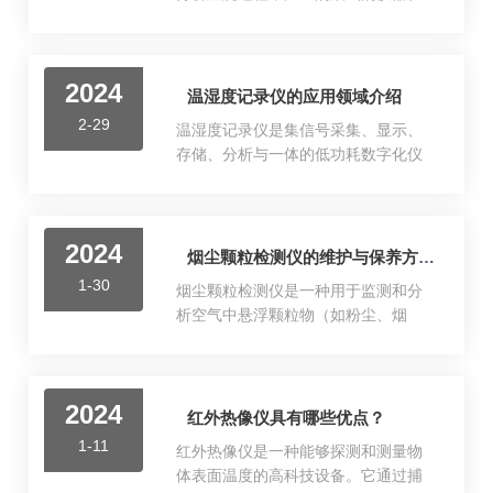
统以及任何涉及燃烧的场合。手持式
它利用红外线技术来测量和分析烟气
烟气检测仪的功能与特点：1.多功能
中的化学物质的浓度和组成，从而评
性：能够同时检测多种气体，有些高
估燃烧的效率和环境污染的程度。红
级型号还可以测量更多的有害气体。2.
2024
外线烟气分析仪的应用范围广泛，可
温湿度记录仪的应用领域介绍
易携带：由于其轻便的设计，便于现
以用于工业生产中的环保检测、火灾
场操作人员随身携带并进行检测。3.
2-29
温湿度记录仪是集信号采集、显示、
监测等领域。原理：当烟气中的污染
实...
存储、分析与一体的低功耗数字化仪
物通过红外光源发出的光束时，会吸
表。其具有内置温湿度传感器或可连
收特定波长的红外光，从而改变光束
接外部温湿度传感器测量温度和湿度
的强度。通过测量不同波长的红外光
的功能。温湿度记录仪主要用于监测
束的强度，可以计算出烟气中污染物
2024
记录食品、医药品、化学用品等产品
烟尘颗粒检测仪的维护与保养方式
的浓度。这种方法叫作红外吸收光谱
在存储和运输过程中的温湿度数据，
法，是一种非分散性的光谱分析方
1-30
烟尘颗粒检测仪是一种用于监测和分
广泛应用于仓储、物流冷链的各个环
法，具有高灵敏度和高选择性的特
析空气中悬浮颗粒物（如粉尘、烟
节，如冷藏集装箱、冷藏车、冷藏
点。...
尘、PM2.5、PM10等）浓度的精密仪
包、冷库、实验室等。广泛应用于：
器。工作原理通常采用激光散射、β射
1、食品储运食品保存中的相对平衡湿
线吸收、微量振荡天平等技术来检测
度是保证食品安全的重要指标，它直
2024
空气中的颗粒物。激光散射法通过测
红外热像仪具有哪些优点？
接影响菌落的生长。2、文物档案存管
量颗粒物对激光的散射光强度来确定
档案的纸张在温湿度适宜的条件可以
1-11
红外热像仪是一种能够探测和测量物
颗粒物的浓度和粒径分布。β射线吸收
多存放一些时间，因此对档案馆进...
体表面温度的高科技设备。它通过捕
法则利用β射线穿过含有颗粒物的滤纸