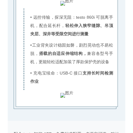
• 远控传输，探深无阻：testo 860i 可脱离手
机，配合延长杆，
轻松伸入狭窄缝隙、吊顶
夹层、深井等受限空间进行测量
•工业背夹设计稳固如磐，剧烈晃动也不易松
脱，
搭载的自适应伸缩结构，
兼容各型号手
机，更能轻松适配加装了厚款保护壳的设备
• 充电宝续命：USB-C 接口
支持长时间检测
作业