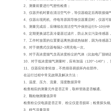
2、测量前要进行气密性检查；
3、仪器开机时要在清洁空气中，等仪器稳定后再联接烟
4、仪器出现死机、停电等原因导致仪器重启时，仪器可能
5、测量完成后，应继续在清洁空气中保持运行5~10分钟
6、定期更换滤芯及冷凝器过滤片，防止灰尘污染传感器
7、工作时放置的位置要远离热源或热辐射，因为传感器工作
8、对于便携式仪器每隔2~3周充电一次。
9、对于高浓度烟气含高浓度粉尘的气体（比如电厂脱销进
10、对于低浓度烟气测量时，应有加温（120°~140°）
11、仪器应轻拿轻放，不然很容易损坏内在部件。
在运行过程中常见故障及解决方法：
1、温度、压力、流量、湿度数据异常
检查相应的测量元件是否正常，取样管路是否畅通。
2、颗粒物测量值异常
检查粉尘仪电源是否正常、粉尘仪是否损坏；检查探头镜片
3、样气流量异常